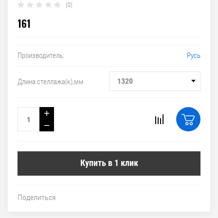
(0)
161
Русь
Производитель:
1320
Длина стеллажа(к),мм
+
−
Купить в 1 клик
Поделиться