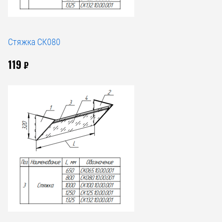
Стяжка СК080
119
₽