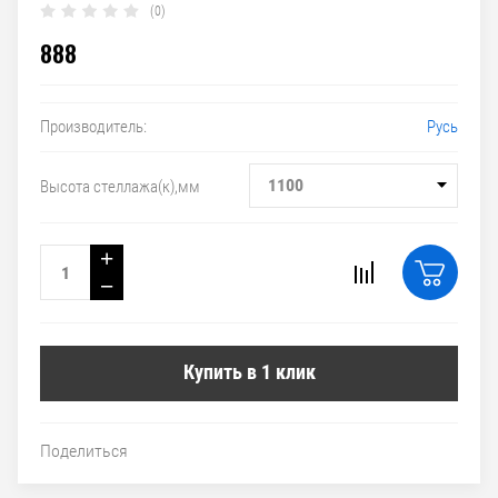
(0)
888
Русь
Производитель:
1100
Высота стеллажа(к),мм
+
−
Купить в 1 клик
Поделиться