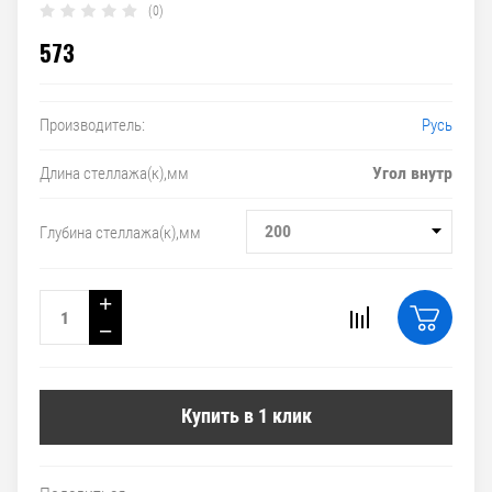
(0)
573
Русь
Производитель:
Угол внутр
Длина стеллажа(к),мм
200
Глубина стеллажа(к),мм
+
−
Купить в 1 клик