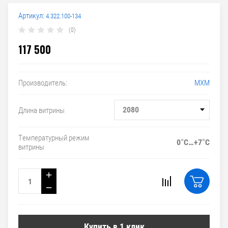
Артикул:
4.322.100-134
(0)
117 500
МХМ
Производитель:
2080
Длина витрины
Температурный режим
0°С…+7°С
витрины
+
−
Купить в 1 клик