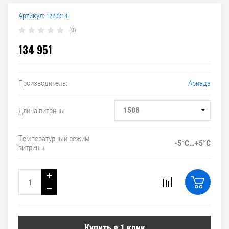
Артикул:
1220014
(0)
134 951
Ариада
Производитель:
1508
Длина витрины
Температурный режим
-5°С…+5°С
витрины
+
−
Купить в 1 клик