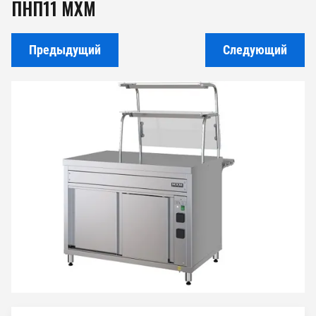
ПНП11 МХМ
Предыдущий
Следующий