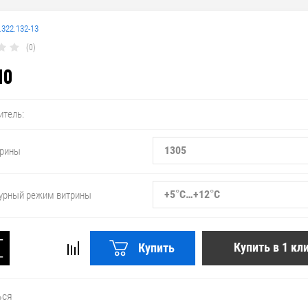
.322.132-13
(0)
10
итель:
1305
трины
+5°С…+12°С
урный режим витрины
+
Купить в 1 кл
Купить
−
ься