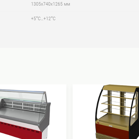
1305x740x1265 мм
+5°С…+12°С