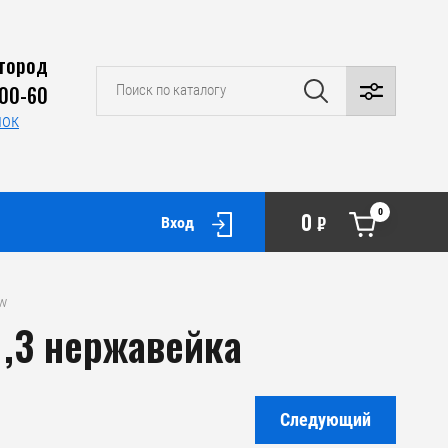
город
-00-60
нок
0
0
₽
Вход
w
,3 нержавейка
Следующий