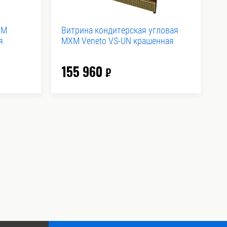
XM
Витрина кондитерская угловая
В
я
MXM Veneto VS-UN крашенная
V
155 960
1
₽