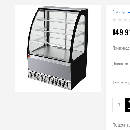
Артикул:
4
149 9
Производ
Длина ви
Температ
Поделит