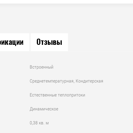
икации
Отзывы
Встроенный
Среднетемпературная, Кондитерская
Естественные теплопритоки
Динамическое
0,38 кв. м