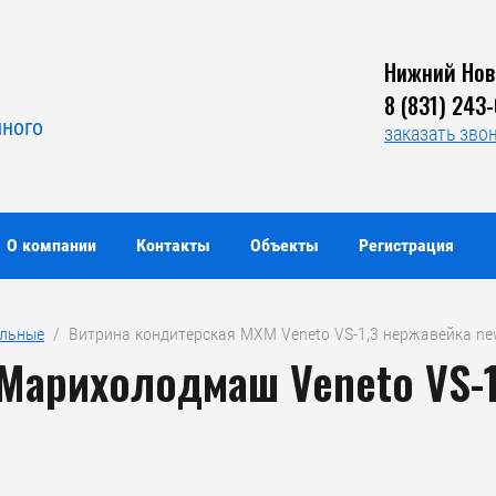
Нижний Нов
Я
8 (831) 243
нного
заказать зво
О компании
Контакты
Объекты
Регистрация
ильные
  /  Витрина кондитерская MXM Veneto VS-1,3 нержавейка ne
Марихолодмаш Veneto VS-1