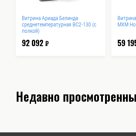
Витрина Ариада Белинда
Витрина
среднетемпературная ВС2-130 (с
MXM Нов
полкой)
92 092
59 19
₽
Недавно просмотренны