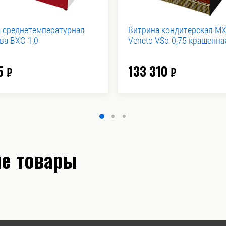
 среднетемпературная
Витрина кондитерская M
а ВХС-1,0
Veneto VSо-0,75 крашенна
5
133 310
₽
₽
е товары