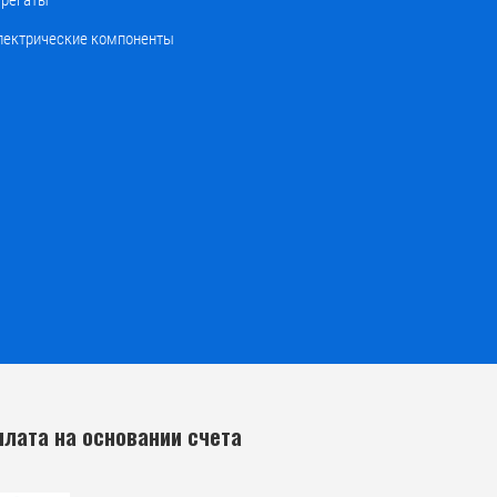
грегаты
лектрические компоненты
плата на основании счета