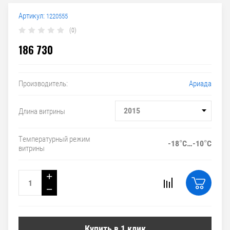
Артикул:
1220555
(0)
186 730
Ариада
Производитель:
2015
Длина витрины
Температурный режим
-18°С…-10°С
витрины
+
−
Купить в 1 клик