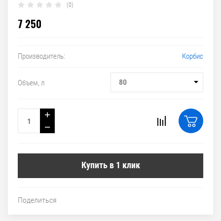
(0)
7 250
Корбис
Производитель:
80
Объем, л
+
−
Купить в 1 клик
Поделиться