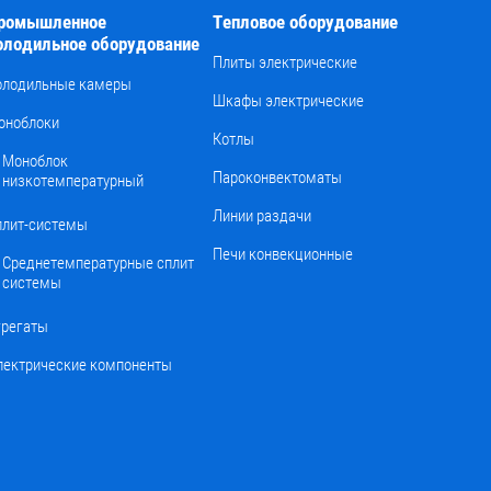
ромышленное
Тепловое оборудование
олодильное оборудование
Плиты электрические
олодильные камеры
Шкафы электрические
оноблоки
Котлы
Моноблок
Пароконвектоматы
низкотемпературный
Линии раздачи
плит-системы
Печи конвекционные
Среднетемпературные сплит
системы
грегаты
лектрические компоненты