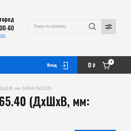
город
-00-60
нок
0
0
₽
Вход
(ДхШхВ, мм: 650х610х2250)
65.40 (ДхШхВ, мм: