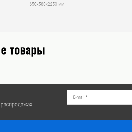
650x580x2250 мм
е товары
 распродажах