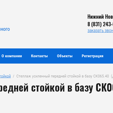
Нижний Нов
Я
8 (831) 243
нного
заказать зво
О компании
Контакты
Объекты
Регистрация
тойкой
  /  Стеллаж усиленный передней стойкой в базу СК065.40  
едней стойкой в базу СК0