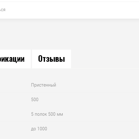
ься
икации
Отзывы
Пристенный
500
5 полок 500 мм
до 1000