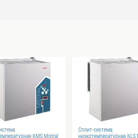
истема
Сплит-система
емпературная KMS Mistral
низкотемпературная KLS M