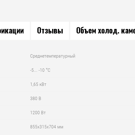
икации
Отзывы
Объем холод. кам
Среднетемпературный
-5... -10 °C
1,65 кВт
380 В
1200 Вт
855х315х704 мм