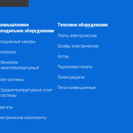
ромышленное
Тепловое оборудование
олодильное оборудование
Плиты электрические
олодильные камеры
Шкафы электрические
оноблоки
Котлы
Моноблок
Пароконвектоматы
низкотемпературный
Линии раздачи
плит-системы
Печи конвекционные
Среднетемпературные сплит
системы
грегаты
лектрические компоненты