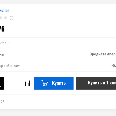
602103
(0)
76
итель:
Среднетемпер
ны
-5
урный режим
+
Купить в 1 кл
Купить
−
ься