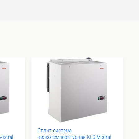
Сплит-система
С
istral
низкотемпературная KLS Mistral
с