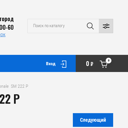
город
-00-60
нок
0
0
₽
Вход
onale  SM 222 P
22 P
Следующий