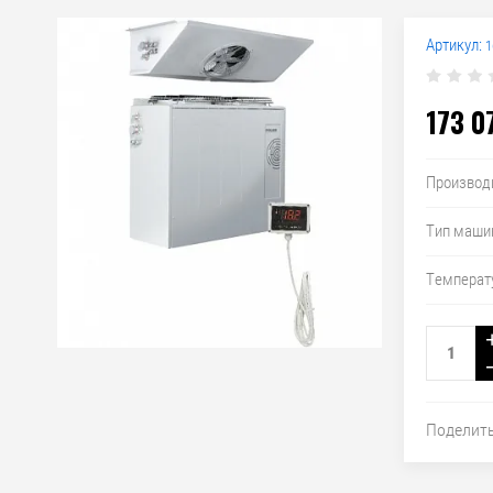
Артикул:
1
173 0
Производ
Тип маши
Температ
Поделит