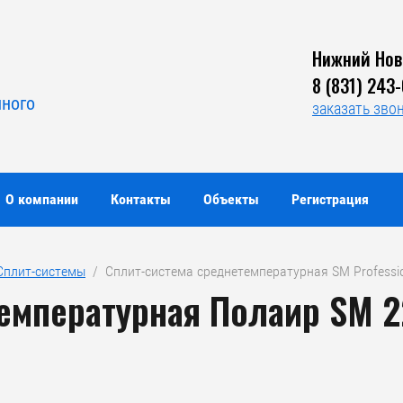
Нижний Нов
Я
8 (831) 243
нного
заказать зво
О компании
Контакты
Объекты
Регистрация
Сплит-системы
  /  Сплит-система среднетемпературная SM Professi
емпературная Полаир SM 2