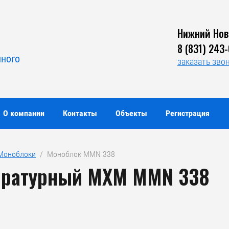
Нижний Нов
Я
8 (831) 243
нного
заказать зво
О компании
Контакты
Объекты
Регистрация
Моноблоки
  /  Моноблок MMN 338
ературный МХМ MMN 338