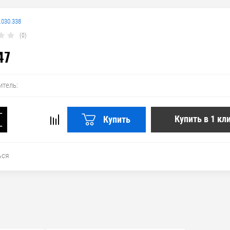
.030.338
(0)
47
итель:
+
Купить в 1 кл
Купить
−
ься