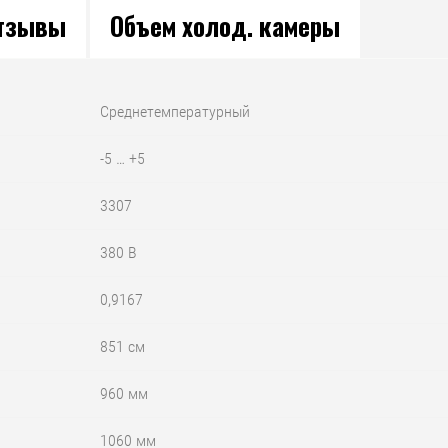
тзывы
Объем холод. камеры
Среднетемпературный
-5 … +5
3307
380 В
0,9167
851 см
960 мм
1060 мм