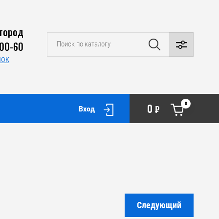
город
-00-60
нок
0
0
₽
Вход
Следующий