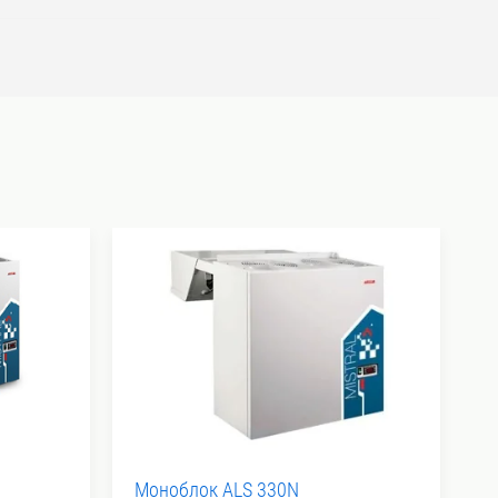
Моноблок ALS 330N
М