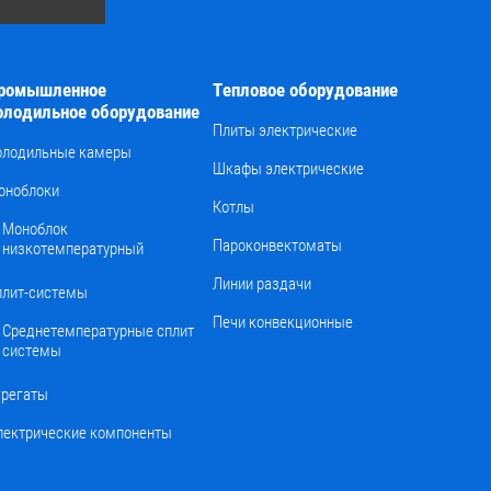
ромышленное
Тепловое оборудование
олодильное оборудование
Плиты электрические
олодильные камеры
Шкафы электрические
оноблоки
Котлы
Моноблок
Пароконвектоматы
низкотемпературный
Линии раздачи
плит-системы
Печи конвекционные
Среднетемпературные сплит
системы
грегаты
лектрические компоненты