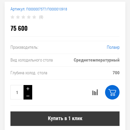
Артикул:
П0000007577/П0000010918
(0)
75 600
Полаир
Производитель:
Среднетемпературный
Вид холодильного стола
700
Глубина холод. стола
+
−
Купить в 1 клик