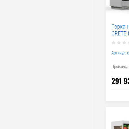
Горка 
CRETE 
Артикул:
C
Производ
291 9