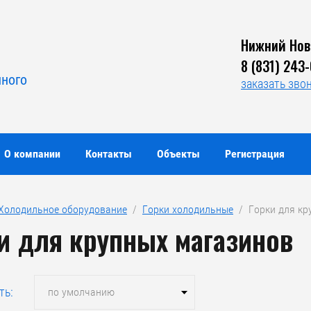
Нижний Нов
Я
8 (831) 243
нного
заказать зво
О компании
Контакты
Объекты
Регистрация
Холодильное оборудование
  /  
Горки холодильные
  /  Горки для к
и для крупных магазинов
ть:
по умолчанию