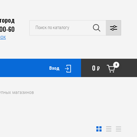
город
-00-60
нок
0
0
₽
Вход
рупных магазинов