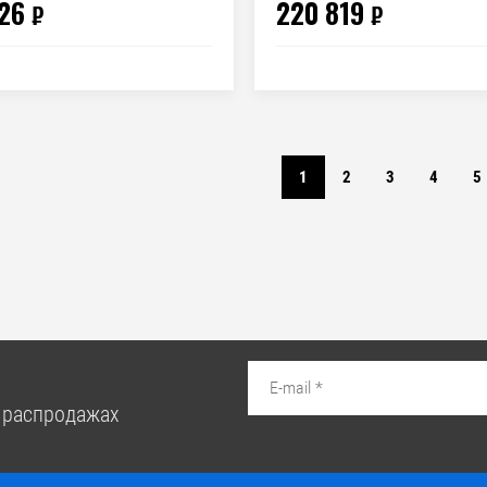
26
220 819
₽
₽
1
2
3
4
5
 распродажах