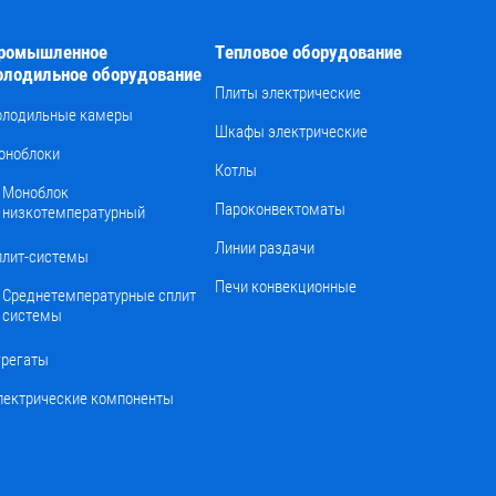
ромышленное
Тепловое оборудование
олодильное оборудование
Плиты электрические
олодильные камеры
Шкафы электрические
оноблоки
Котлы
Моноблок
Пароконвектоматы
низкотемпературный
Линии раздачи
плит-системы
Печи конвекционные
Среднетемпературные сплит
системы
грегаты
лектрические компоненты