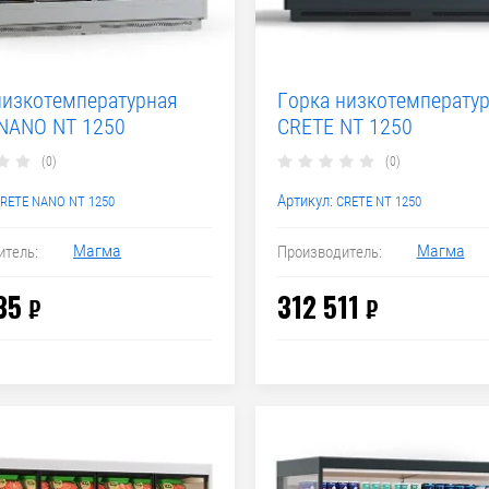
низкотемпературная
Горка низкотемперату
NANO NT 1250
CRETE NT 1250
(0)
(0)
Артикул:
RETE NANO NT 1250
CRETE NT 1250
Магма
Магма
итель:
Производитель:
35
312 511
₽
₽